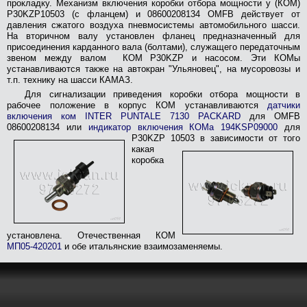
прокладку. Механизм включения коробки отбора мощности у (КОМ)
Поиск в каталоге
P30KZP10503 (с фланцем) и 08600208134 OMFB действует от
давления сжатого воздуха пневмосистемы автомобильного шасси.
На вторичном валу установлен фланец предназначенный для
присоединения карданного вала (болтами), служащего передаточным
звеном между валом КОМ P30KZP и насосом. Эти КОМы
устанавливаются также на автокран "Ульяновец", на мусоровозы и
т.п. технику на шасси КАМАЗ.
Для сигнализации приведения коробки отбора мощности в
рабочее положение в корпус КОМ устанавливаются
датчики
включения ком INTER PUNTALE 7130 PACKARD
для OMFB
08600208134 или
индикатор включения КОМа 194KSP09000
для
P30KZP 10503
в зависимости от того
какая
коробка
установлена. Отечественная КОМ
МП05-420201
и обе итальянские взаимозаменяемы.