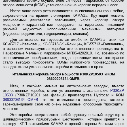
автомобилях КАМАЗ осуществляется через гидронасос от коробки
Гидроцилиндры
отбора мощности (КОМ) установленной на коробке передач шасси.
Гидрораспределители и
Насос чаще всего устанавливается на специальном кронштейне,
комплектующие
закрепленном на правом лонжероне КАМАЗа. Крутящий момент,
развиваемый двигателем автомобиля, через коробку отбора
Гидрооборудование
мощности и карданный вал передается на гидронасос, питающий
рабочей жидкостью исполнительные механизмы автокрана
Стропы, канаты,
(гидрораспределители, гидроцилиндры, клапана).
такелажные изделия
Для автокранов на грузовых автомобилях КАМАЗа таких как
Гидромоторы,
КС-45717 «Ивановец», КС-55713-5К «Клинцы», КС-55713 «Галичанин»,
гидронасосы
в основном используются коробки отечественного производства (г.
Набережные Челны) с маркировкой МП05-4202010. Но, возможно по
Пневмораспределители
экономическим соображениям, когда производителям автокранов
стало выгодно приобретать КОМы импортного производства, на
Приборы безопасности
заводах стали устанавливать коробки итальянского пр-ва.
Итальянская коробка отбора мощности P30KZP10503 и КОМ
Отопительные приборы
08600208134 OMFB.
для автокранов
Итак, в какой-то момент на автокрановых заводах, вместо
Электрооборудование
отечественных коробок, стали устанавливать итальянские
P30KZP
10503
(P30KZP10201 без фланца) производства Hydrocar и КОМ
Контрольно-
08600208134 OMFB
так же итальянского производства, которые
измерительные
зарекомендовали себя как очень надежные, способные "проходить"
приборы
много лет.
Ремкомплекты (РТИ)
Эти коробки представляют собой одноступенчатый редуктор с
цилиндрическими прямозубыми шестернями, который крепится к
Каталоги сборочных
картеру КПП автомобиля КАМАЗ с правой стороны болтами через
единиц и деталей