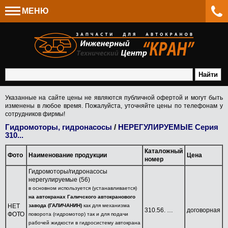
МЕНЮ
Указанные на сайте цены не являются публичной офертой и могут быть
изменены в любое время. Пожалуйста, уточняйте цены по телефонам у
сотрудников фирмы!
Гидромоторы, гидронасосы
/
НЕРЕГУЛИРУЕМЫЕ Серия
310...
Каталожный
Фото
Наименование продукции
Цена
номер
Гидромоторы/гидронасосы
нерегулируемые (56)
Запчасти для
в основном используется (устанавливается)
автокранов
на автокранах Галичского автокранового
НЕТ
завода (ГАЛИЧАНИН)
как для механизма
310.56. …
договорная
Механика
ФОТО
поворота (гидромотор) так и для подачи
рабочей жидкости в гидросистему автокрана