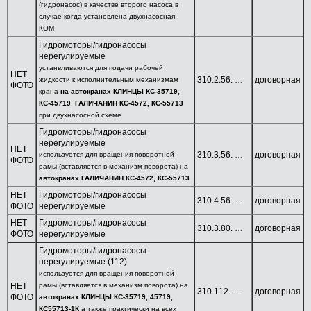
Гидроцилиндры
(гидронасос) в качестве второго насоса в
случае когда установлена двухнасосная
Гидрораспределители и
КОМ
комплектующие
Гидромоторы/гидронасосы
нерегулируемые
Гидрооборудование
устанвливаются для подачи рабочей
НЕТ
Стропы, канаты,
310.2.56. …
договорная
жидкости к исполнительным механизмам
ФОТО
такелажные изделия
крана
на автокранах
КЛИНЦЫ КС-35719,
Гидромоторы,
КС-45719
,
ГАЛИЧАНИН КС-4572, КС-55713
гидронасосы
при двухнасосной схеме
Гидромоторы/гидронасосы
РЕГУЛИРУЕМЫЕ
нерегулируемые
Серии 303...
НЕТ
310.3.56. …
договорная
используется для вращения поворотной
ФОТО
НЕРЕГУЛИРУЕМЫЕ
рамы (вставляется в механизм поворота) на
Серия 310...
автокранах ГАЛИЧАНИН КС-4572, КС-55713
НЕТ
Гидромоторы/гидронасосы
310.4.56. …
договорная
ФОТО
нерегулируемые
Пневмораспределители
НЕТ
Гидромоторы/гидронасосы
310.3.80. …
договорная
ФОТО
нерегулируемые
Приборы безопасности
Гидромоторы/гидронасосы
Отопительные приборы
нерегулируемые (112)
для автокранов
используется для вращения поворотной
НЕТ
рамы (вставляется в механизм поворота) на
Электрооборудование
310.112. …
договорная
ФОТО
автокранах КЛИНЦЫ КС-35719, 45719,
КС55713-1К
а также практически на всех